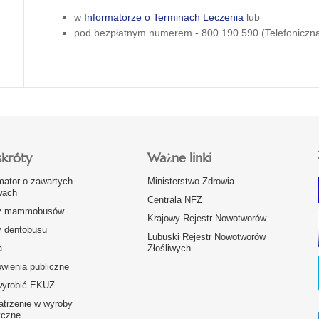
w
Informatorze o Terminach Leczenia
lub
pod bezpłatnym numerem - 800 190 590 (Telefoniczna
skróty
Ważne linki
mator o zawartych
Ministerstwo Zdrowia
ach
Centrala NFZ
y mammobusów
Krajowy Rejestr Nowotworów
y dentobusu
Lubuski Rejestr Nowotworów
a
Złośliwych
wienia publiczne
wyrobić EKUZ
atrzenie w wyroby
czne