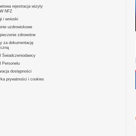
netowa rejestracja wizyty
OW NFZ
i i wnioski
enie uzdrowiskowe
pieczenie zdrowotne
ty za dokumentację
czną
al Świadczeniodawcy
l Personelu
racja dostępności
yka prywatności i cookies