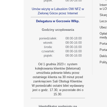
piątek:
08:00-16:00
Inter
w L
Umów wizytę w Lubuskim OW NFZ w
Zielonej Górze przez Internet
Skarg
Delegatura w Gorzowie Wlkp.
Lecz
Ubez
Godziny urzędowania
Opła
medy
poniedziałek:
08:00-18:00
wtorek:
08:00-16:00
Port
środa:
08:00-16:00
Porta
czwartek:
08:00-16:00
piątek:
08:00-16:00
Dekla
Polit
Od 1 grudnia 2023 r. system
kolejkowania klientów (biletomat)
umożliwia pobranie biletu przez
ostatniego klienta na 30 minut przed
zamknięciem Sali Obsługi Klientów.
W poniedziałki ostatni bilet wydawany
jest o godz. 17.30, w pozostałe dni o
15.30.
Identyfikator podmiotu na