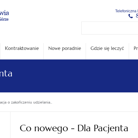
Menu
Menu
Treść
Szukaj
Stopka
Telefoniczna 
główne
lewe
główna
w
serwisie
Kontraktowanie
Nowe poradnie
Gdzie się leczyć
Pr
nta
acja o zakończeniu udzielania...
Co nowego - Dla Pacjenta