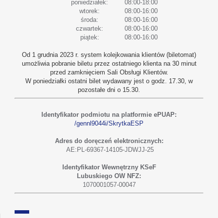
poniedziałek:
08:00-18:00
wtorek:
08:00-16:00
środa:
08:00-16:00
czwartek:
08:00-16:00
piątek:
08:00-16:00
Od 1 grudnia 2023 r. system kolejkowania klientów (biletomat)
umożliwia pobranie biletu przez ostatniego klienta na 30 minut
przed zamknięciem Sali Obsługi Klientów.
W poniedziałki ostatni bilet wydawany jest o godz. 17.30, w
pozostałe dni o 15.30.
Identyfikator podmiotu na platformie ePUAP:
/gennl9044i/SkrytkaESP
Adres do doręczeń elektronicznych:
AE:PL-69367-14105-JDWJJ-25
Identyfikator Wewnętrzny KSeF
Lubuskiego OW NFZ:
1070001057-00047