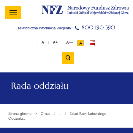
Menu
Menu
Treść
Szukaj
Stopka
główne
lewe
główna
w
serwisie
800 190 590
Telefoniczna Informacja Pacjenta
A
Wyszukiwarka
Rada oddziału
›
›
›
Strona główna
O nas
...
Skład Rady Lubuskiego
Oddziału...