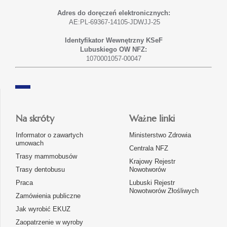
Adres do doręczeń elektronicznych:
AE:PL-69367-14105-JDWJJ-25
Identyfikator Wewnętrzny KSeF
Lubuskiego OW NFZ:
1070001057-00047
Na skróty
Ważne linki
Informator o zawartych
Ministerstwo Zdrowia
umowach
Centrala NFZ
Trasy mammobusów
Krajowy Rejestr
Trasy dentobusu
Nowotworów
Praca
Lubuski Rejestr
Nowotworów Złośliwych
Zamówienia publiczne
Jak wyrobić EKUZ
Zaopatrzenie w wyroby