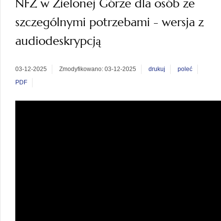
NFZ w Zielonej Górze dla osób ze
szczególnymi potrzebami - wersja z
audiodeskrypcją
03-12-2025
Zmodyfikowano: 03-12-2025
drukuj
poleć
PDF