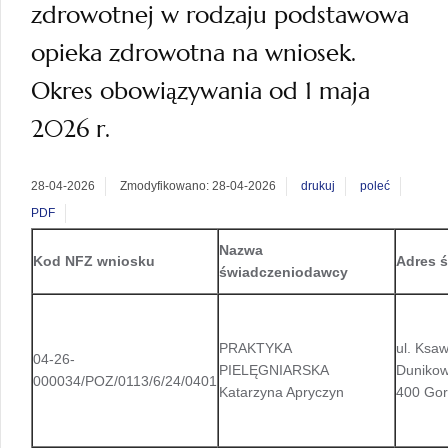
zdrowotnej w rodzaju podstawowa
opieka zdrowotna na wniosek.
Okres obowiązywania od 1 maja
2026 r.
28-04-2026
Zmodyfikowano: 28-04-2026
drukuj
poleć
PDF
Nazwa
Kod NFZ wniosku
Adres 
świadczeniodawcy
PRAKTYKA
ul. Ksa
04-26-
PIELĘGNIARSKA
Dunikow
000034/POZ/0113/6/24/0401
Katarzyna Apryczyn
400 Gor