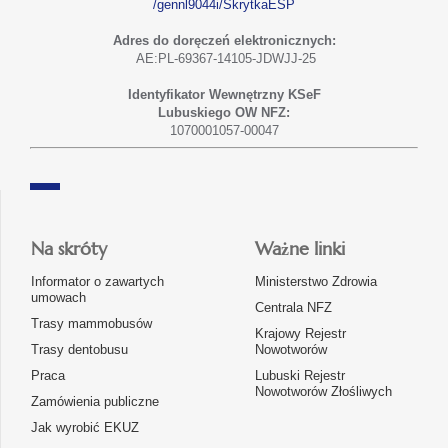
/gennl9044i/SkrytkaESP
Adres do doręczeń elektronicznych:
AE:PL-69367-14105-JDWJJ-25
Identyfikator Wewnętrzny KSeF
Lubuskiego OW NFZ:
1070001057-00047
Na skróty
Ważne linki
Informator o zawartych
Ministerstwo Zdrowia
umowach
Centrala NFZ
Trasy mammobusów
Krajowy Rejestr
Trasy dentobusu
Nowotworów
Praca
Lubuski Rejestr
Nowotworów Złośliwych
Zamówienia publiczne
Jak wyrobić EKUZ