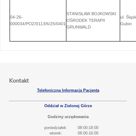
STANISŁAW BOJKOWSKI
04-26-
ul. Śląs
OŚRODEK TERAPII
000034/POZ/0113/6/25/0401
Gubin
GRUNWALD
Kontakt
Telefoniczna Informacja Pacjenta
Oddział w Zielonej Górze
Godziny urzędowania
poniedziałek:
08:00-18:00
wtorek:
08:00-16:00