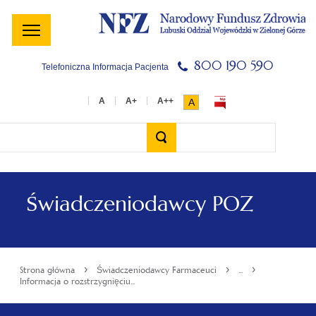
800 190 590
Telefoniczna Informacja Pacjenta
A
Wyszukiwarka
Świadczeniodawcy POZ
›
›
›
Strona główna
Świadczeniodawcy Farmaceuci
...
Informacja o rozstrzygnięciu...