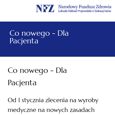
Menu
Menu
Treść
Szukaj
Stopka
główne
lewe
główna
w
serwisie
Co nowego - Dla
Pacjenta
Co nowego - Dla
Pacjenta
Od 1 stycznia zlecenia na wyroby
medyczne na nowych zasadach