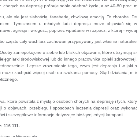
c. chorych na depresję próbuje sobie odebrać życie, a aż 40-80 proc. 
 ale nie jest słabością, fanaberią, chwilową emocją. To choroba. Dep
aniem. Tymczasem u młodych ludzi depresja może objawiać się w 
 nawet agresję i wrogość, poprzez wpadanie w rozpacz, z której - wydaj
, bo często cały wachlarz zachowań przypisywany jest właśnie naturaln
 Osoby zaniepokojone u siebie lub bliskich objawami, które utrzymują
ielęgniarki środowiskowej lub do innego pracownika opieki zdrowotne
ednocześnie. Lepsze zrozumienie tego, czym jest depresja i w jaki
 i może zachęcić więcej osób do szukania pomocy. Stąd działania, m.
licznego.
owa, która powstała z myślą o osobach chorych na depresję i tych, któr
ji o objawach, przebiegu i sposobach leczenia depresji oraz wykonać
ści i szczegółowe informacje dotyczące bieżącej edycji kampanii.
: 116 111.
giczna w Warszawie