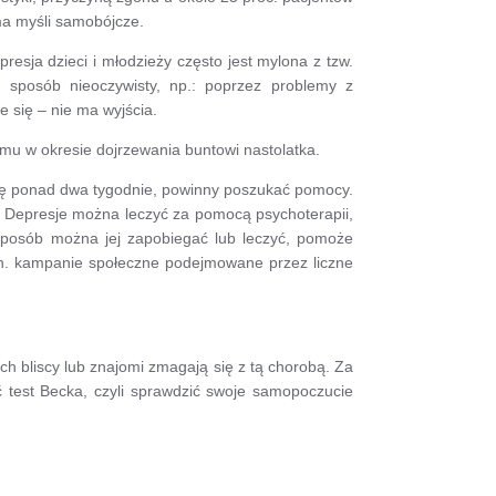
ma myśli samobójcze.
resja dzieci i młodzieży często jest mylona z tzw.
sposób nieoczywisty, np.: poprzez problemy z
e się – nie ma wyjścia.
emu w okresie dojrzewania buntowi nastolatka.
 się ponad dwa tygodnie, powinny poszukać pomocy.
j. Depresje można leczyć za pomocą psychoterapii,
 sposób można jej zapobiegać lub leczyć, pomoże
in. kampanie społeczne podejmowane przez liczne
ych bliscy lub znajomi zmagają się z tą chorobą. Za
 test Becka, czyli sprawdzić swoje samopoczucie