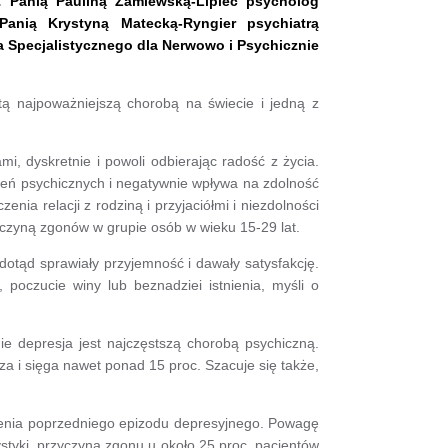
 Panią Pauliną Zamlewską-Lipiec psycholog
Panią Krystyną Matecką-Ryngier psychiatrą
a Specjalistycznego dla Nerwowo i Psychicznie
tą najpoważniejszą chorobą na świecie i jedną z
i, dyskretnie i powoli odbierając radość z życia.
pień psychicznych i negatywnie wpływa na zdolność
ia relacji z rodziną i przyjaciółmi i niezdolności
yczyną zgonów w grupie osób w wieku 15-29 lat.
dotąd sprawiały przyjemność i dawały satysfakcję.
 poczucie winy lub beznadziei istnienia, myśli o
e depresja jest najczęstszą chorobą psychiczną.
a i sięga nawet ponad 15 proc. Szacuje się także,
zenia poprzedniego epizodu depresyjnego. Powagę
styki, przyczyną zgonu u około 25 proc. pacjentów