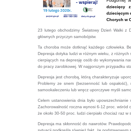
Podgórnej 
dziecięcy 
dziecięcym 
Chorych w C
23 lutego obchodzimy Światowy Dzień Walki z De
głównych przyczyn samobójstw.
Ta choroba może dotknąć każdego człowieka. Bez w
Depresja dotyka ludzi w różnym wieku, z różnych 
cierpiących na depresję osób do wykonywania nawet
do pracy zarobkowej. W najgorszym przypadku stać
Depresja jest chorobą, którą charakteryzuje upor
Problemy ze snem (bezsenność lub ospałość), nie
samookaleczeniu lub wręcz uporczywe myśli samob
Celem ustanowienia dnia było upowszechnianie w
Zachorowalność roczna wynosi 6-12 proc. wśród os
że około 30-50 proc. ludzi cierpiało chociaż raz 
Depresja ma skłonność do nawrotów. Prawdopodob
sytuacji podkreśla również fakt, że podstawowym 