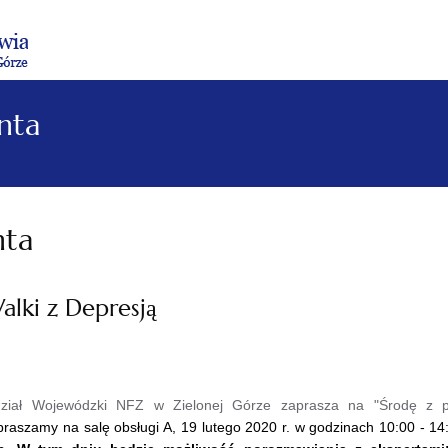
Menu
Menu
Treść
Szukaj
Stopka
główne
lewe
główna
w
serwisie
nta
nta
alki z Depresją
ział Wojewódzki NFZ w Zielonej Górze z
aprasza na "Środę z pr
raszamy na salę obsługi A, 19 lutego 2020 r. w godzinach 10:00 - 14: