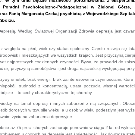
9b.
W tym dniu będzie możliwość porozmawiania z ekspertami:
z Poradni Psychologiczno-Pedagogicznej w Zielonej Górze, 
oraz Panią Małgorzatą Czekaj psychiatrą z Wojewódzkiego Szpital
iborzu.
presją. Według Światowej Organizacji Zdrowia depresja jest czwar
zględu na płeć, wiek czy status społeczny. Często rozwija się latam
środowisk i mieszkających we wszystkich krajach. Jest przyczyną cier
 najprostszych codziennych czynności. Bywa, że prowadzi do zniszczen
 się przyczyną samobójstwa i jest drugą najczęściej występującą prz
czywy smutek, brak energii, brak zainteresowania czynnościami, które 
pokój, trudności z koncentracją, utrata poczucia własnej wartości,
ójcze – to cechy charakterystyczne tej choroby.
iedzy na temat depresji i innych zaburzeń z nią związanych. Obecni
ób dorosłych w tzw. sile wieku, a u osób w wieku podeszłym jest wyższ
w swoim życiu na zaburzenia depresyjne.
nie aż 75 proc. chorych zachoruje ponownie w ciągu 2 lat od wylec
problemem u chorych na depresję jest śmiertelność. Jak dowodzą staty