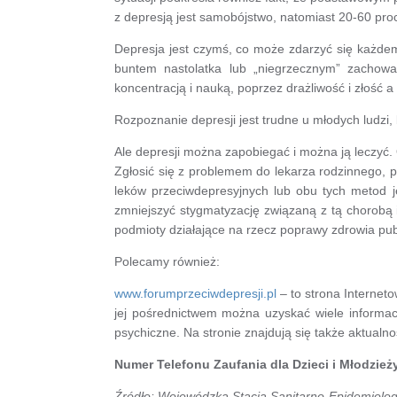
z depresją jest samobójstwo, natomiast 20-60 pro
Depresja jest czymś, co może zdarzyć się każdemu,
buntem nastolatka lub „niegrzecznym” zachow
koncentracją i nauką, poprzez drażliwość i złość a
Rozpoznanie depresji jest trudne u młodych ludzi
Ale depresji można zapobiegać i można ją leczyć.
Zgłosić się z problemem do lekarza rodzinnego, p
leków przeciwdepresyjnych lub obu tych metod j
zmniejszyć stygmatyzację związaną z tą chorobą
podmioty działające na rzecz poprawy zdrowia pub
Polecamy również:
www.forumprzeciwdepresji.pl
– to strona Internet
jej pośrednictwem można uzyskać wiele informac
psychiczne. Na stronie znajdują się także aktualno
Numer Telefonu Zaufania dla Dzieci i Młodzieży
Źródło: Wojewódzka Stacja Sanitarno-Epidemiolo