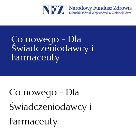
Menu
Menu
Treść
Szukaj
Stopka
główne
lewe
główna
w
serwisie
Co nowego - Dla
Świadczeniodawcy i
Farmaceuty
Co nowego - Dla
Świadczeniodawcy i
Farmaceuty