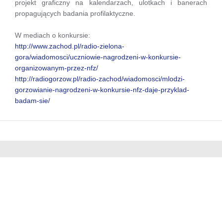
projekt graficzny na kalendarzach, ulotkach i banerach
propagujących badania profilaktyczne.
W mediach o konkursie:
http://www.zachod.pl/radio-zielona-
gora/wiadomosci/uczniowie-nagrodzeni-w-konkursie-
organizowanym-przez-nfz/
http://radiogorzow.pl/radio-zachod/wiadomosci/mlodzi-
gorzowianie-nagrodzeni-w-konkursie-nfz-daje-przyklad-
badam-sie/