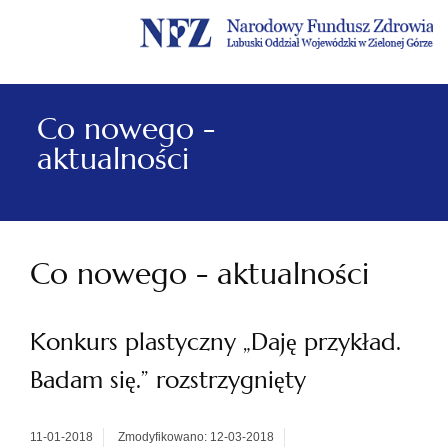
Menu
Menu
Treść
Szukaj
Stopka
główne
lewe
główna
w
serwisie
Co nowego -
aktualności
Co nowego - aktualności
Konkurs plastyczny „Daję przykład.
Badam się.” rozstrzygnięty
11-01-2018
Zmodyfikowano: 12-03-2018