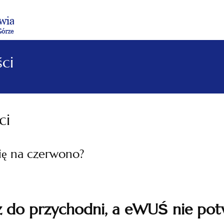
Menu
Menu
Treść
Szukaj
Stopka
główne
lewe
główna
w
serwisie
ci
ci
ię na czerwono?
sz do przychodni, a eWUŚ nie po