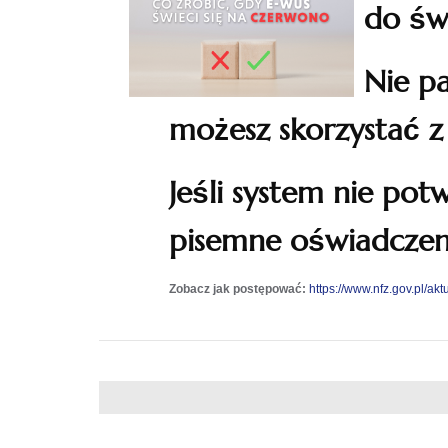
do św
Nie p
możesz skorzystać z 
Jeśli system nie po
pisemne oświadczen
Zobacz jak postępować:
https://www.nfz.gov.pl/ak