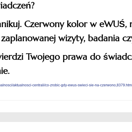
iadczeń?
anikuj. Czerwony kolor w eWUŚ, n
zaplanowanej wizyty, badania czy
twierdzi Twojego prawa do świad
ie.
tualnosci/aktualnosci-centrali/co-zrobic-gdy-ewus-swieci-sie-na-czerwono,8379.htm