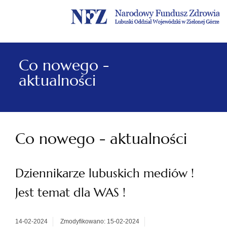
Menu
Menu
Treść
Szukaj
Stopka
główne
lewe
główna
w
serwisie
Co nowego -
aktualności
Co nowego - aktualności
Dziennikarze lubuskich mediów !
Jest temat dla WAS !
14-02-2024
Zmodyfikowano: 15-02-2024