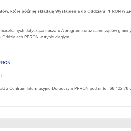
ów, które później składają Wystąpienia do Oddziału PFRON w Zi
mieszkalnych dotyczące obszaru A programu oraz samorządów gminnyc
 Oddziałach PFRON w trybie ciągłym.
PFRON
I
takt z Centrum Informacyjno-Doradczym PFRON pod nr tel. 68 422 78 0