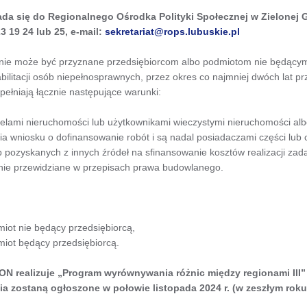
ada się do Regionalnego Ośrodka Polityki Społecznej w Zielonej G
23 19 24 lub 25, e-mail:
sekretariat@rops.lubuskie.pl
ie może być przyznane przedsiębiorcom albo podmiotom nie będącym
abilitacji osób niepełnosprawnych, przez okres co najmniej dwóch lat 
 spełniają łącznie następujące warunki:
cielami nieruchomości lub użytkownikami wieczystymi nieruchomości alb
ia wniosku o dofinansowanie robót i są nadal posiadaczami części lub 
pozyskanych z innych źródeł na sfinansowanie kosztów realizacji zad
enie przewidziane w przepisach prawa budowlanego.
iot nie będący przedsiębiorcą,
iot będący przedsiębiorcą.
N realizuje „Program wyrównywania różnic między regionami III”
 zostaną ogłoszone w połowie listopada 2024 r. (w zeszłym roku b