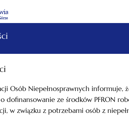
Menu
Menu
Treść
Szukaj
Stopka
główne
lewe
główna
w
serwisie
ci
ci
cji Osób Niepełnosprawnych informuje, ż
w o dofinansowanie ze środków PFRON ro
acji, w związku z potrzebami osób z niepe