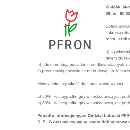
Wnioski skł
36, tel. 68 3
Dofinansowan
zakresie reh
robót, jeżeli
a) są właści
dniem złożen
b) udokumentują posiadanie środków własnych lub 
c) przedstawią pozwolenie na budowę lub zgłosz
Maksymalna wysokość dofinansowania wynosi:
a) 50% - w przypadku gdy wnioskodawcą jest podm
b) 30% - w przypadku gdy wnioskodawcą jest podm
Ponadto informujemy, że Oddział Lubuski PFRO
D, F i G oraz maksymalna kwota dofinansowania