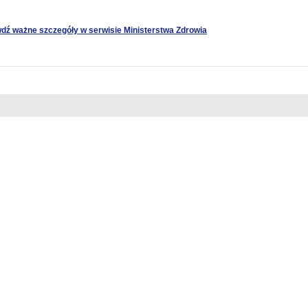
otwiera
dź ważne szczegóły w serwisie Ministerstwa Zdrowia
się
w
nowej
karcie