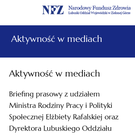
Menu
Menu
Treść
Szukaj
Stopka
główne
lewe
główna
w
serwisie
Aktywność w mediach
Aktywność w mediach
Briefing prasowy z udziałem
Ministra Rodziny Pracy i Polityki
Społecznej Elżbiety Rafalskiej oraz
Dyrektora Lubuskiego Oddziału