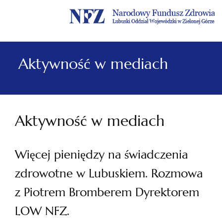
Menu
Menu
Treść
Szukaj
Stopka
główne
lewe
główna
w
serwisie
Aktywność w mediach
Aktywność w mediach
Więcej pieniędzy na świadczenia
zdrowotne w Lubuskiem. Rozmowa
z Piotrem Bromberem Dyrektorem
LOW NFZ.