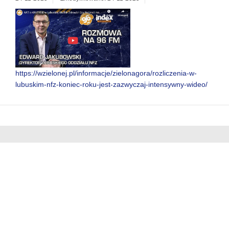
https://wzielonej.pl/informacje/zielonagora/rozliczenia-w-
lubuskim-nfz-koniec-roku-jest-zazwyczaj-intensywny-wideo/