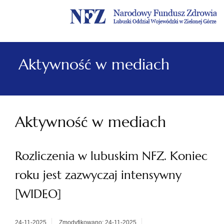
Menu
Menu
Treść
Szukaj
Stopka
główne
lewe
główna
w
serwisie
Aktywność w mediach
Aktywność w mediach
Rozliczenia w lubuskim NFZ. Koniec
roku jest zazwyczaj intensywny
[WIDEO]
24-11-2025
Zmodyfikowano: 24-11-2025