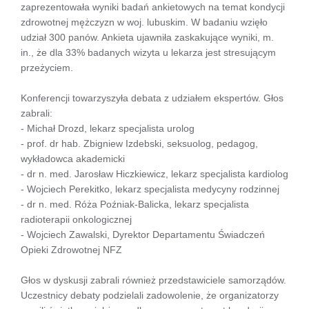
zaprezentowała wyniki badań ankietowych na temat kondycji
zdrowotnej mężczyzn w woj. lubuskim. W badaniu wzięło
udział 300 panów. Ankieta ujawniła zaskakujące wyniki, m.
in., że dla 33% badanych wizyta u lekarza jest stresującym
przeżyciem.
Konferencji towarzyszyła debata z udziałem ekspertów. Głos
zabrali:
- Michał Drozd, lekarz specjalista urolog
- prof. dr hab. Zbigniew Izdebski, seksuolog, pedagog,
wykładowca akademicki
- dr n. med. Jarosław Hiczkiewicz, lekarz specjalista kardiolog
- Wojciech Perekitko, lekarz specjalista medycyny rodzinnej
- dr n. med. Róża Poźniak-Balicka, lekarz specjalista
radioterapii onkologicznej
- Wojciech Zawalski, Dyrektor Departamentu Świadczeń
Opieki Zdrowotnej NFZ
Głos w dyskusji zabrali również przedstawiciele samorządów.
Uczestnicy debaty podzielali zadowolenie, że organizatorzy