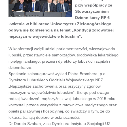
przy współpracy ze
Stowarzyszeniem
Dziennikarzy RP 6
kwietnia w bibliotece Uniwersytetu Zielonogórskiego
odbyła się konferencja na temat „Kondycji zdrowotnej
mężczyzn w województwie lubuskim”.
W konferencji wzięli udział parlamentarzyści, wicewojewoda
lubuski, przedstawiciele samorządów, środowiska lekarskiego
i pielęgniarskiego, prezesi i dyrektorzy lubuskich szpitali i
dziennikarze.
Spotkanie zainaugurował wykład Piotra Brombera, p.o.
Dyrektora Lubuskiego Oddziału Wojewódzkiego NFZ
„Najczęstsze zachorowania oraz przyczyny zgonów
mężczyzn w województwie lubuskim”. Biorąc pod uwagę
rodzaj świadczeń, mężczyźni z woj. lubuskiego w 2015 roku
korzystali przede wszystkim z ratownictwa medycznego oraz
opieki paliatywnej i hospicyjnej, co świadczy o tym, że do
lekarza trafiają dopiero w ostateczności.
Dr Dorota Szaban, z-ca Dyrektora Instytutu Socjologii UZ