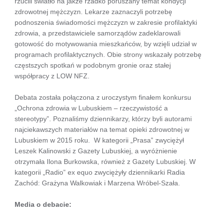
rzucili światło na jakże rzadko poruszany temat kondycji
zdrowotnej mężczyzn. Lekarze zaznaczyli potrzebę
podnoszenia świadomości mężczyzn w zakresie profilaktyki
zdrowia, a przedstawiciele samorządów zadeklarowali
gotowość do motywowania mieszkańców, by wzięli udział w
programach profilaktycznych. Obie strony wskazały potrzebę
częstszych spotkań w podobnym gronie oraz stałej
współpracy z LOW NFZ.
Debata została połączona z uroczystym finałem konkursu
„Ochrona zdrowia w Lubuskiem – rzeczywistość a
stereotypy”. Poznaliśmy dziennikarzy, którzy byli autorami
najciekawszych materiałów na temat opieki zdrowotnej w
Lubuskiem w 2015 roku. W kategorii „Prasa” zwyciężył
Leszek Kalinowski z Gazety Lubuskiej, a wyróżnienie
otrzymała Ilona Burkowska, również z Gazety Lubuskiej. W
kategorii „Radio” ex equo zwyciężyły dziennikarki Radia
Zachód: Grażyna Walkowiak i Marzena Wróbel-Szała.
Media o debacie: