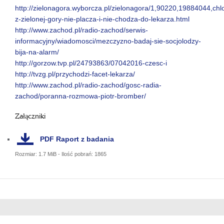
http://zielonagora.wyborcza.pl/zielonagora/1,90220,19884044,chl
z-zielonej-gory-nie-placza-i-nie-chodza-do-lekarza.html
http://www.zachod.pl/radio-zachod/serwis-
informacyjny/wiadomosci/mezczyzno-badaj-sie-socjolodzy-
bija-na-alarm/
http://gorzow.tvp.pl/24793863/07042016-czesc-i
http://tvzg.pl/przychodzi-facet-lekarza/
http://www.zachod.pl/radio-zachod/gosc-radia-
zachod/poranna-rozmowa-piotr-bromber/
Załączniki
PDF
Raport z badania
Rozmiar: 1.7 MiB - Ilość pobrań: 1865