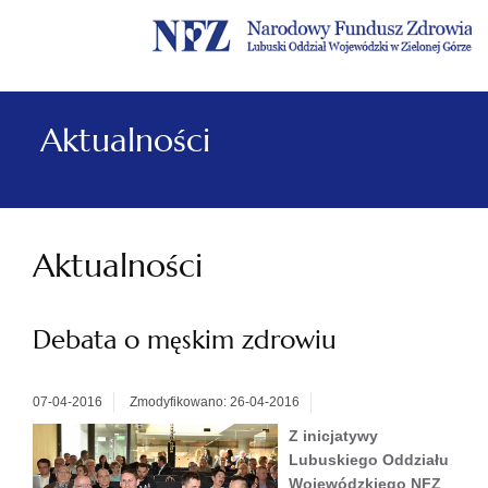
Menu
Menu
Treść
Szukaj
Stopka
główne
lewe
główna
w
serwisie
Aktualności
Aktualności
Debata o męskim zdrowiu
07-04-2016
Zmodyfikowano: 26-04-2016
Z inicjatywy
Lubuskiego Oddziału
Wojewódzkiego NFZ