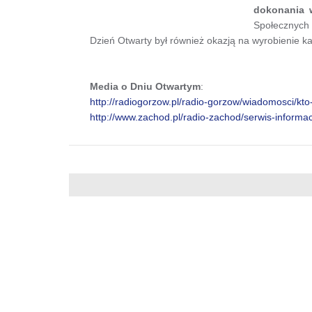
dokonania 
Społecznych u
Dzień Otwarty był również okazją na wyrobienie k
Media o Dniu Otwartym
:
http://radiogorzow.pl/radio-gorzow/wiadomosci/kt
http://www.zachod.pl/radio-zachod/serwis-inform