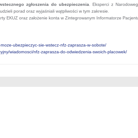
wstecznego zgłoszenia do ubezpieczenia
. Eksperci z Narodowe
dzieli porad oraz wyjaśniali wątpliwości w tym zakresie.
arty EKUZ oraz założenie konta w Zintegrowanym Informatorze Pacjent
o-moze-ubezpieczyc-sie-wstecz-nfz-zaprasza-w-sobote/
acyjny/wiadomosci/nfz-zaprasza-do-odwiedzenia-swoich-placowek/