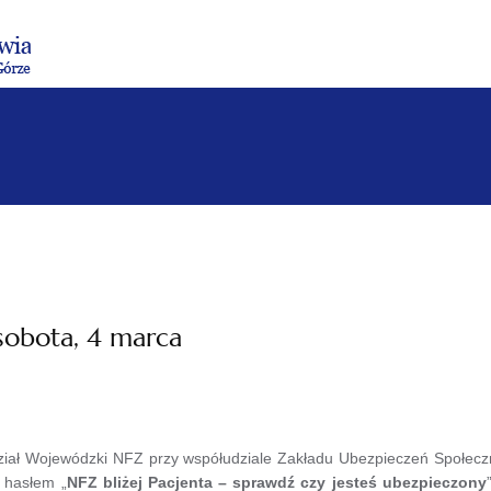
Menu
Menu
Treść
Szukaj
Stopka
główne
lewe
główna
w
serwisie
sobota, 4 marca
iał Wojewódzki NFZ przy współudziale Zakładu Ubezpieczeń Społeczny
 hasłem „
NFZ bliżej Pacjenta – sprawdź czy jesteś ubezpieczony