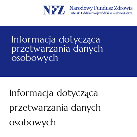
Menu
Menu
Treść
Szukaj
Stopka
główne
lewe
główna
w
serwisie
Informacja dotycząca
przetwarzania danych
osobowych
Informacja dotycząca
przetwarzania danych
osobowych