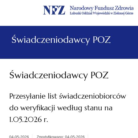
Menu
Menu
Treść
Szukaj
Stopka
główne
lewe
główna
w
serwisie
Świadczeniodawcy POZ
Świadczeniodawcy POZ
Przesyłanie list świadczeniobiorców
do weryfikacji według stanu na
1.05.2026 r.
04-05-2026
Zmodyfikowano: 04-05-2026