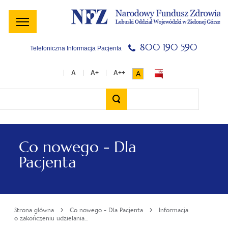
Menu
Menu
Treść
Szukaj
Stopka
główne
lewe
główna
w
serwisie
800 190 590
Telefoniczna Informacja Pacjenta
A
Wyszukiwarka
Co nowego - Dla
Pacjenta
›
›
Strona główna
Co nowego - Dla Pacjenta
Informacja
o zakończeniu udzielania...