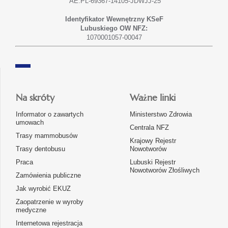
AE:PL-69367-14105-JDWJJ-25
Identyfikator Wewnętrzny KSeF
Lubuskiego OW NFZ:
1070001057-00047
Na skróty
Ważne linki
Informator o zawartych
Ministerstwo Zdrowia
umowach
Centrala NFZ
Trasy mammobusów
Krajowy Rejestr
Trasy dentobusu
Nowotworów
Praca
Lubuski Rejestr
Nowotworów Złośliwych
Zamówienia publiczne
Jak wyrobić EKUZ
Zaopatrzenie w wyroby
medyczne
Internetowa rejestracja