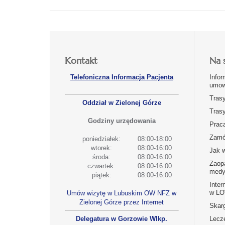
Kontakt
Na 
Telefoniczna Informacja Pacjenta
Infor
umow
Tras
Oddział w Zielonej Górze
Tras
Godziny urzędowania
Prac
Zamó
poniedziałek:
08:00-18:00
wtorek:
08:00-16:00
Jak 
środa:
08:00-16:00
Zaop
czwartek:
08:00-16:00
medy
piątek:
08:00-16:00
Inter
w L
Umów wizytę w Lubuskim OW NFZ w
Zielonej Górze przez Internet
Skarg
Delegatura w Gorzowie Wlkp.
Lecz