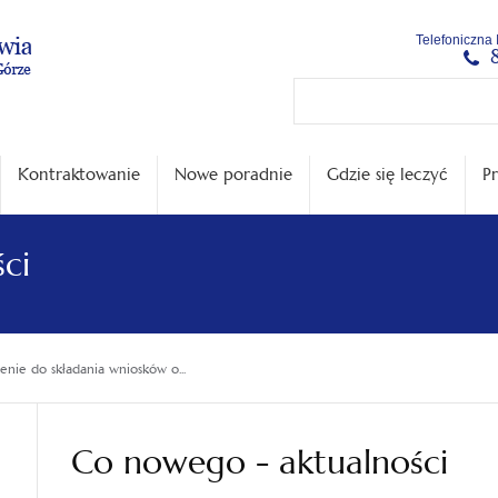
Menu
Menu
Treść
Szukaj
Stopka
Telefoniczna 
główne
lewe
główna
w
serwisie
Kontraktowanie
Nowe poradnie
Gdzie się leczyć
Pr
ci
enie do składania wniosków o...
Co nowego - aktualności