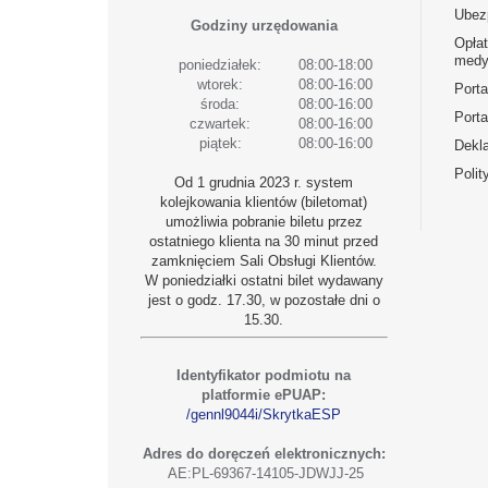
Ubez
Godziny urzędowania
Opła
medy
poniedziałek:
08:00-18:00
wtorek:
08:00-16:00
Port
środa:
08:00-16:00
Porta
czwartek:
08:00-16:00
piątek:
08:00-16:00
Dekla
Polit
Od 1 grudnia 2023 r. system
kolejkowania klientów (biletomat)
umożliwia pobranie biletu przez
ostatniego klienta na 30 minut przed
zamknięciem Sali Obsługi Klientów.
W poniedziałki ostatni bilet wydawany
jest o godz. 17.30, w pozostałe dni o
15.30.
Identyfikator podmiotu na
platformie ePUAP:
/gennl9044i/SkrytkaESP
Adres do doręczeń elektronicznych:
AE:PL-69367-14105-JDWJJ-25