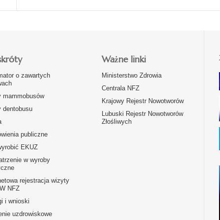
skróty
Ważne linki
mator o zawartych
Ministerstwo Zdrowia
ach
Centrala NFZ
y mammobusów
Krajowy Rejestr Nowotworów
y dentobusu
Lubuski Rejestr Nowotworów
a
Złośliwych
wienia publiczne
wyrobić EKUZ
atrzenie w wyroby
czne
netowa rejestracja wizyty
OW NFZ
i i wnioski
enie uzdrowiskowe