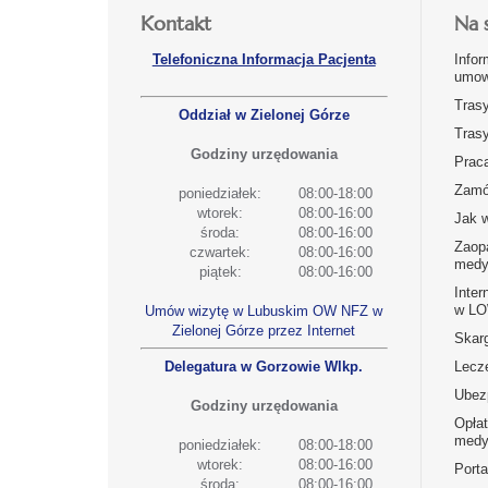
Kontakt
Na 
Telefoniczna Informacja Pacjenta
Infor
umow
Tras
Oddział w Zielonej Górze
Tras
Godziny urzędowania
Prac
Zamó
poniedziałek:
08:00-18:00
wtorek:
08:00-16:00
Jak 
środa:
08:00-16:00
Zaop
czwartek:
08:00-16:00
medy
piątek:
08:00-16:00
Inter
w L
Umów wizytę w Lubuskim OW NFZ w
Zielonej Górze przez Internet
Skarg
Delegatura w Gorzowie Wlkp.
Lecz
Ubez
Godziny urzędowania
Opła
medy
poniedziałek:
08:00-18:00
wtorek:
08:00-16:00
Port
środa:
08:00-16:00