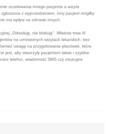
enie oczekiwania innego pacjenta a wizyta
a zgłoszona z wyprzedzeniem, inny pacjent mógłby
nie ma wpływ na zdrowie innych.
ej „Odwołuję, nie blokuję”. Właśnie trwa III
cjentów na umówionych wizytach lekarskich, bez
ównież uwagę na przygotowanie placówek, które
e jest, aby stworzyły pacjentom łatwe i szybkie
zez telefon, wiadomość SMS czy intuicyjne