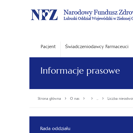
Pacjent
Świadczeniodawcy Farmaceuci
Informacje prasowe
›
›
›
›
Strona główna
O nas
...
Liczba nieodwoł
Rada oddziału