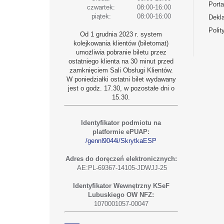
Porta
czwartek:
08:00-16:00
piątek:
08:00-16:00
Dekla
Polit
Od 1 grudnia 2023 r. system
kolejkowania klientów (biletomat)
umożliwia pobranie biletu przez
ostatniego klienta na 30 minut przed
zamknięciem Sali Obsługi Klientów.
W poniedziałki ostatni bilet wydawany
jest o godz. 17.30, w pozostałe dni o
15.30.
Identyfikator podmiotu na
platformie ePUAP:
/gennl9044i/SkrytkaESP
Adres do doręczeń elektronicznych:
AE:PL-69367-14105-JDWJJ-25
Identyfikator Wewnętrzny KSeF
Lubuskiego OW NFZ:
1070001057-00047