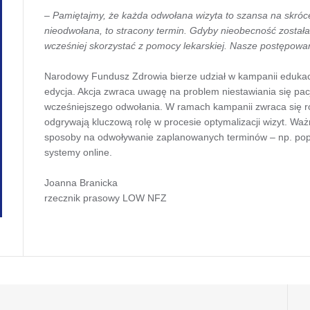
– Pamiętajmy, że każda odwołana wizyta to szansa na skróc
nieodwołana, to stracony termin. Gdyby nieobecność został
wcześniej skorzystać z pomocy lekarskiej. Nasze postępowa
Narodowy Fundusz Zdrowia bierze udział w kampanii edukacyjn
edycja. Akcja zwraca uwagę na problem niestawiania się pa
wcześniejszego odwołania. W ramach kampanii zwraca się r
odgrywają kluczową rolę w procesie optymalizacji wizyt. Ważn
sposoby na odwoływanie zaplanowanych terminów – np. popr
systemy online.
Joanna Branicka
rzecznik prasowy LOW NFZ