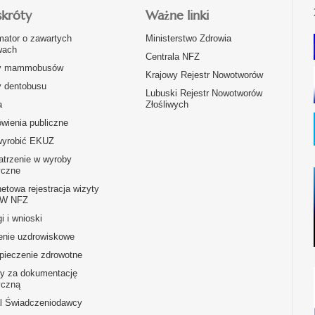
skróty
Ważne linki
mator o zawartych
Ministerstwo Zdrowia
ach
Centrala NFZ
y mammobusów
Krajowy Rejestr Nowotworów
y dentobusu
Lubuski Rejestr Nowotworów
a
Złośliwych
wienia publiczne
wyrobić EKUZ
atrzenie w wyroby
czne
netowa rejestracja wizyty
OW NFZ
i i wnioski
enie uzdrowiskowe
pieczenie zdrowotne
ty za dokumentację
czną
al Świadczeniodawcy