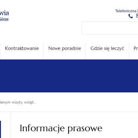
Menu
Menu
Treść
Szukaj
Stopka
Telefoniczna 
główne
lewe
główna
w
serwisie
Kontraktowanie
Nowe poradnie
Gdzie się leczyć
Pr
anych wizyty, wciąż...
Informacje prasowe