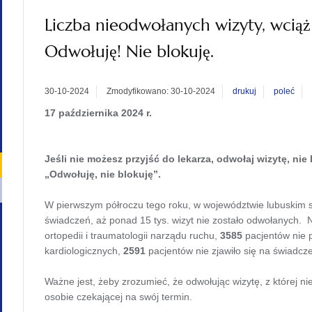
Liczba nieodwołanych wizyty, wciąż 
Odwołuję! Nie blokuję.
30-10-2024
Zmodyfikowano: 30-10-2024
drukuj
poleć
17 października 2024 r.
Jeśli nie możesz przyjść do lekarza, odwołaj wizytę, nie
„Odwołuję, nie blokuję”.
W pierwszym półroczu tego roku, w województwie lubuskim
świadczeń, aż ponad 15 tys. wizyt nie zostało odwołanych. N
ortopedii i traumatologii narządu ruchu,
3585
pacjentów nie p
kardiologicznych,
2591
pacjentów nie zjawiło się na świadczen
Ważne jest, żeby zrozumieć, że odwołując wizytę, z której 
osobie czekającej na swój termin.