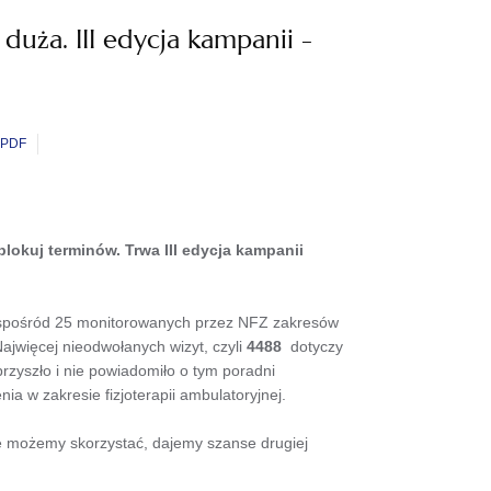
duża. III edycja kampanii -
PDF
 blokuj terminów. Trwa III edycja kampanii
 spośród 25 monitorowanych przez NFZ zakresów
ajwięcej nieodwołanych wizyt, czyli
4488
dotyczy
rzyszło i nie powiadomiło o tym poradni
ia w zakresie fizjoterapii ambulatoryjnej.
nie możemy skorzystać, dajemy szanse drugiej