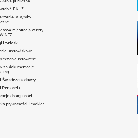
wienia publiczne
wyrobić EKUZ
atrzenie w wyroby
czne
netowa rejestracja wizyty
OW NFZ
i i wnioski
enie uzdrowiskowe
pieczenie zdrowotne
ty za dokumentację
czną
al Świadczeniodawcy
l Personelu
racja dostępności
yka prywatności i cookies