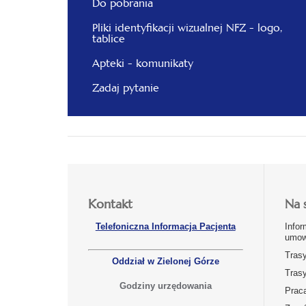
Do pobrania
Pliki identyfikacji wizualnej NFZ - logo,
tablice
Apteki - komunikaty
Zadaj pytanie
Kontakt
Na 
Telefoniczna Informacja Pacjenta
Infor
umow
Tras
Oddział w Zielonej Górze
Tras
Godziny urzędowania
Prac