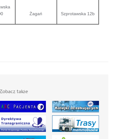
awska
00
Żagań
Szprotawska 12b
Zobacz także