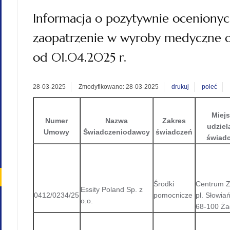
Informacja o pozytywnie ocenionyc
zaopatrzenie w wyroby medyczne 
od 01.04.2025 r.
28-03-2025
Zmodyfikowano: 28-03-2025
drukuj
poleć
Miej
Numer
Nazwa
Zakres
udziel
Umowy
Świadczeniodawcy
świadczeń
świad
Środki
Centrum Z
Essity Poland Sp. z
0412/0234/25
pomocnicze
pl. Słowiań
o.o.
68-100 Ż