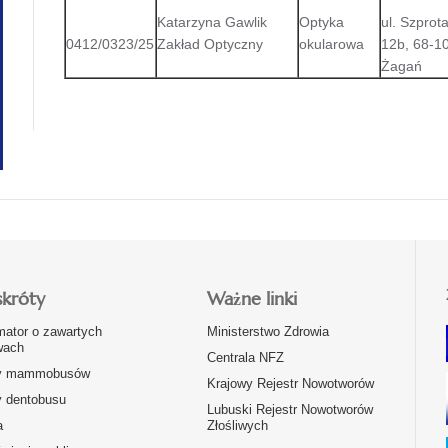
Katarzyna Gawlik
Optyka
ul. Szprot
0412/0323/25
Zakład Optyczny
okularowa
12b, 68-1
Żagań
skróty
Ważne linki
mator o zawartych
Ministerstwo Zdrowia
ach
Centrala NFZ
y mammobusów
Krajowy Rejestr Nowotworów
y dentobusu
Lubuski Rejestr Nowotworów
a
Złośliwych