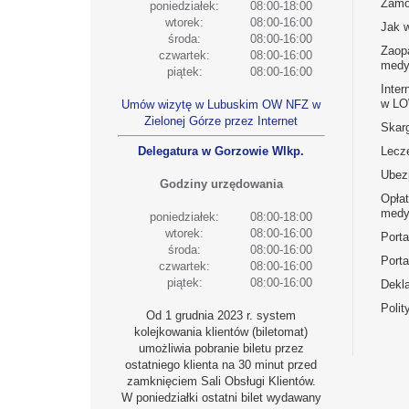
Zamó
poniedziałek:
08:00-18:00
wtorek:
08:00-16:00
Jak 
środa:
08:00-16:00
Zaop
czwartek:
08:00-16:00
medy
piątek:
08:00-16:00
Inter
w L
Umów wizytę w Lubuskim OW NFZ w
Zielonej Górze przez Internet
Skarg
Delegatura w Gorzowie Wlkp.
Lecz
Ubez
Godziny urzędowania
Opła
medy
poniedziałek:
08:00-18:00
wtorek:
08:00-16:00
Port
środa:
08:00-16:00
Porta
czwartek:
08:00-16:00
piątek:
08:00-16:00
Dekla
Polit
Od 1 grudnia 2023 r. system
kolejkowania klientów (biletomat)
umożliwia pobranie biletu przez
ostatniego klienta na 30 minut przed
zamknięciem Sali Obsługi Klientów.
W poniedziałki ostatni bilet wydawany