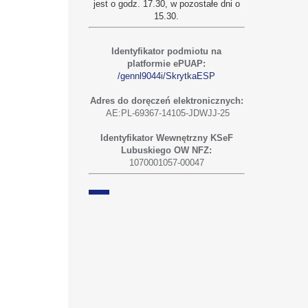
jest o godz. 17.30, w pozostałe dni o
15.30.
Identyfikator podmiotu na
platformie ePUAP:
/gennl9044i/SkrytkaESP
Adres do doręczeń elektronicznych:
AE:PL-69367-14105-JDWJJ-25
Identyfikator Wewnętrzny KSeF
Lubuskiego OW NFZ:
1070001057-00047