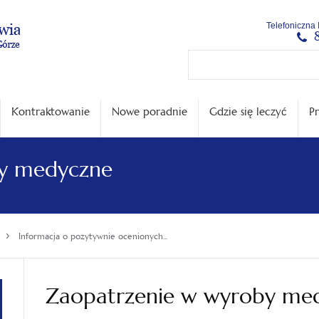
Menu
Menu
Treść
Szukaj
Stopka
Telefoniczna 
główne
lewe
główna
w
serwisie
Kontraktowanie
Nowe poradnie
Gdzie się leczyć
Pr
by medyczne
›
Informacja o pozytywnie ocenionych...
Zaopatrzenie w wyroby me