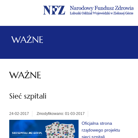
Menu
Menu
Treść
Szukaj
Stopka
główne
lewe
główna
w
serwisie
WAŻNE
WAŻNE
Sieć szpitali
24-02-2017
Zmodyfikowano: 01-03-2017
Oficjalna strona
rządowego projektu
sieci szpitali