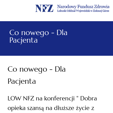
Menu
Menu
Treść
Szukaj
Stopka
główne
lewe
główna
w
serwisie
Co nowego - Dla
Pacjenta
Co nowego - Dla
Pacjenta
LOW NFZ na konferencji " Dobra
opieka szansą na dłuższe życie z