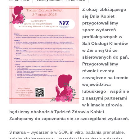
Z okazji zbliżającego
się Dnia Kobiet
przygotowaliśmy
sporo wydarzeń
profilaktycznych
w
Sali Obsługi Klientów
w Zielonej Górze
skierowanych do pań.
Przygotowaliśmy
również eventy
zewnętrzne na terenie
województwa
lubuskiego i wspólnie
z naszymi partnerami
w klimacie zdrowia
będziemy obchodzić Tydzień Zdrowia Kobiet.
Zachęcamy do zapoznania się ze szczegółami wydarzeń.
3 marca
– wydarzenie w SOK, in vitro, badania prenatalne,
opieka okołoporodowa – materiały i konsultacje z doradcą