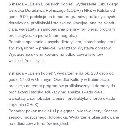
6 marca
– „Dzień Lubuskich Kobiet”, wydarzenie Lubuskiego
Ośrodku Doradztwa Rolniczego (LODR) i NFZ w Kalsku od
godz. 9.00, prelekcja na temat programów profilaktycznych
doradcy ds. profilaktyki i stoisko edukacyjne: analiza składu
ciała, warsztaty z samobadania piersi – rak piersi, program
profilaktyki raka piersi (mammografia).
Ponadto: spotkanie z psychodietetykiem, biotechnologiem i
stylistką ubrań – prelekcje i warsztaty. Wystawa obrazów.
Wydarzenie ukierunkowane na odbiorców z terenów
wiejskich/rolniczych.
7 marca
– „Dzień kobiet”*, wydarzenie na ok. 230 osób od
godz. 17.00 w Gminnym Ośrodku Kultury w Babimoście,
prelekcja na temat programów profilaktycznych doradcy ds.
profilaktyki i stoisko edukacyjne: analiza składu ciała,
warsztaty z samobadania piersi, profilaktyka chorób układu
krążenia (CHuK).
Ponadto: pokaz makijażu i pielęgnacji włosów i cery. Koncert
zespołu muzycznego, fotobudka. Wydarzenie ukierunkowane
na odbiorców z terenów miejskich.