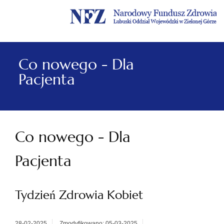
Menu
Menu
Treść
Szukaj
Stopka
główne
lewe
główna
w
serwisie
Co nowego - Dla
Pacjenta
Co nowego - Dla
Pacjenta
Tydzień Zdrowia Kobiet
28-02-2025
Zmodyfikowano: 05-03-2025