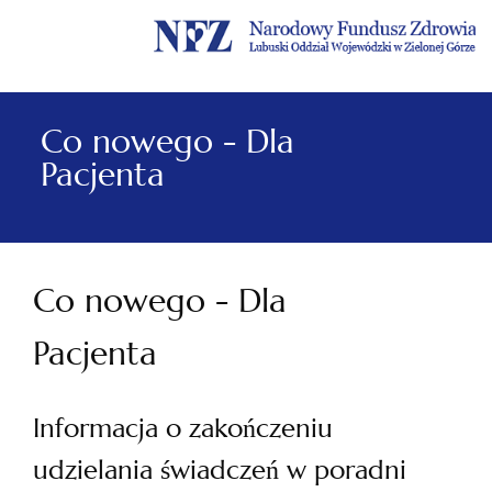
Menu
Menu
Treść
Szukaj
Stopka
główne
lewe
główna
w
serwisie
Co nowego - Dla
Pacjenta
Co nowego - Dla
Pacjenta
Informacja o zakończeniu
udzielania świadczeń w poradni