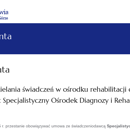
Menu
Menu
Treść
Szukaj
Stopka
główne
lewe
główna
w
serwisie
nta
nta
ielania świadczeń w ośrodku rehabilitacji
Specjalistyczny Ośrodek Diagnozy i Rehabi
6 r. przestanie obowiązywać umowa ze świadczeniodawcą
Specjalisty