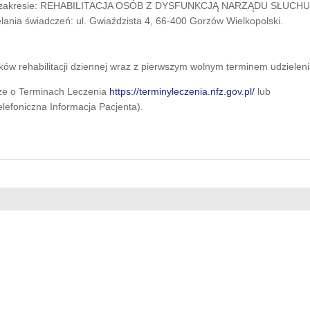
zakresie: REHABILITACJA OSÓB Z DYSFUNKCJĄ NARZĄDU SŁUCHU
elania świadczeń: ul. Gwiaździsta 4, 66-400 Gorzów Wielkopolski.
ów rehabilitacji dziennej wraz z pierwszym wolnym terminem udzielen
ze o Terminach Leczenia
https://terminyleczenia.nfz.gov.pl/
lub
efoniczna Informacja Pacjenta).