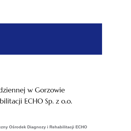
 dziennej w Gorzowie
litacji ECHO Sp. z o.o.
czny Ośrodek Diagnozy i Rehabilitacji ECHO