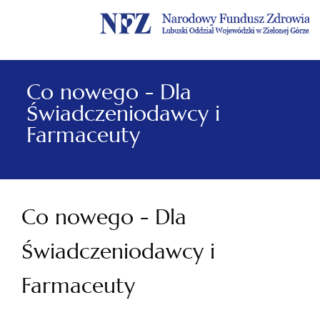
Menu
Menu
Treść
Szukaj
Stopka
główne
lewe
główna
w
serwisie
Co nowego - Dla
Świadczeniodawcy i
Farmaceuty
Co nowego - Dla
Świadczeniodawcy i
Farmaceuty