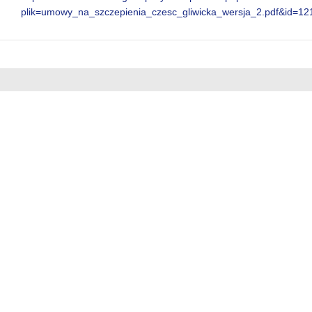
plik=umowy_na_szczepienia_czesc_gliwicka_wersja_2.pdf&id=12