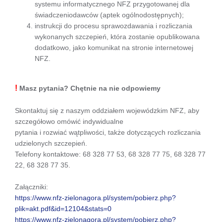
systemu informatycznego NFZ przygotowanej dla
świadczeniodawców (aptek ogólnodostępnych);
instrukcji do procesu sprawozdawania i rozliczania
wykonanych szczepień, która zostanie opublikowana
dodatkowo, jako komunikat na stronie internetowej
NFZ.
!
Masz pytania? Chętnie na nie odpowiemy
Skontaktuj się z naszym oddziałem wojewódzkim NFZ, aby
szczegółowo omówić indywidualne
pytania i rozwiać wątpliwości, także dotyczących rozliczania
udzielonych szczepień.
Telefony kontaktowe: 68 328 77 53, 68 328 77 75, 68 328 77
22, 68 328 77 35.
Załączniki:
https://www.nfz-zielonagora.pl/system/pobierz.php?
plik=akt.pdf&id=12104&stats=0
https://www.nfz-zielonagora.pl/system/pobierz.php?