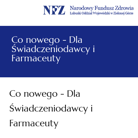
Menu
Menu
Treść
Szukaj
Stopka
główne
lewe
główna
w
serwisie
Co nowego - Dla
Świadczeniodawcy i
Farmaceuty
Co nowego - Dla
Świadczeniodawcy i
Farmaceuty