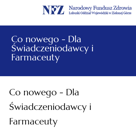
Menu
Menu
Treść
Szukaj
Stopka
główne
lewe
główna
w
serwisie
Co nowego - Dla
Świadczeniodawcy i
Farmaceuty
Co nowego - Dla
Świadczeniodawcy i
Farmaceuty