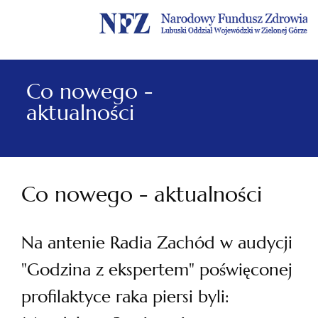
Menu
Menu
Treść
Szukaj
Stopka
główne
lewe
główna
w
serwisie
Co nowego -
aktualności
Co nowego - aktualności
Na antenie Radia Zachód w audycji
"Godzina z ekspertem" poświęconej
profilaktyce raka piersi byli: