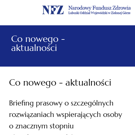
Menu
Menu
Treść
Szukaj
Stopka
główne
lewe
główna
w
serwisie
Co nowego -
aktualności
Co nowego - aktualności
Briefing prasowy o szczególnych
rozwiązaniach wspierających osoby
o znacznym stopniu