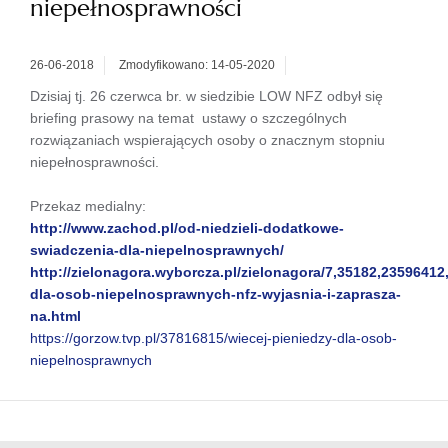
niepełnosprawności
26-06-2018
Zmodyfikowano: 14-05-2020
Dzisiaj tj. 26 czerwca br. w siedzibie LOW NFZ odbył się
briefing prasowy na temat ustawy o szczególnych
rozwiązaniach wspierających osoby o znacznym stopniu
niepełnosprawności.
Przekaz medialny:
http://www.zachod.pl/od-niedzieli-dodatkowe-
swiadczenia-dla-niepelnosprawnych/
http://zielonagora.wyborcza.pl/zielonagora/7,35182,23596412
dla-osob-niepelnosprawnych-nfz-wyjasnia-i-zaprasza-
na.html
https://gorzow.tvp.pl/37816815/wiecej-pieniedzy-dla-osob-
niepelnosprawnych