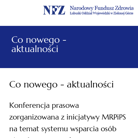
Menu
Menu
Treść
Szukaj
Stopka
główne
lewe
główna
w
serwisie
Co nowego -
aktualności
Co nowego - aktualności
Konferencja prasowa
zorganizowana z inicjatywy MRPiPS
na temat systemu wsparcia osób