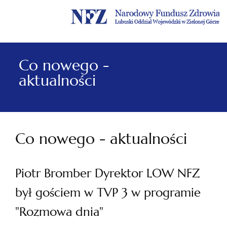
Menu
Menu
Treść
Szukaj
Stopka
główne
lewe
główna
w
serwisie
Co nowego -
aktualności
Co nowego - aktualności
Piotr Bromber Dyrektor LOW NFZ
był gościem w TVP 3 w programie
"Rozmowa dnia"