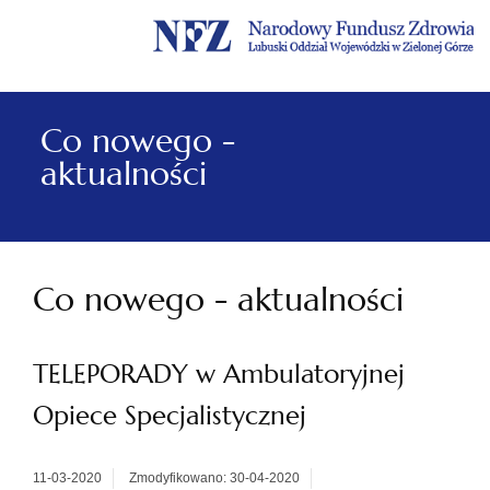
Menu
Menu
Treść
Szukaj
Stopka
główne
lewe
główna
w
serwisie
Co nowego -
aktualności
Co nowego - aktualności
TELEPORADY w Ambulatoryjnej
Opiece Specjalistycznej
11-03-2020
Zmodyfikowano: 30-04-2020