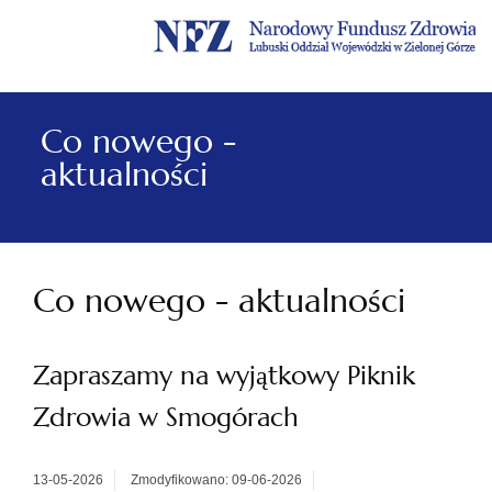
Menu
Menu
Treść
Szukaj
Stopka
główne
lewe
główna
w
serwisie
Co nowego -
aktualności
Co nowego - aktualności
Zapraszamy na wyjątkowy Piknik
Zdrowia w Smogórach
13-05-2026
Zmodyfikowano: 09-06-2026