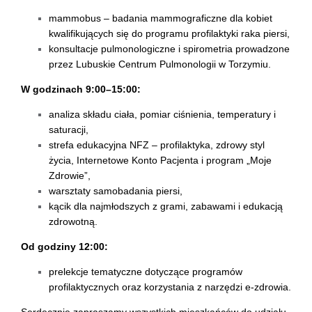
mammobus – badania mammograficzne dla kobiet
kwalifikujących się do programu profilaktyki raka piersi,
konsultacje pulmonologiczne i spirometria prowadzone
przez Lubuskie Centrum Pulmonologii w Torzymiu.
W godzinach 9:00–15:00:
analiza składu ciała, pomiar ciśnienia, temperatury i
saturacji,
strefa edukacyjna NFZ – profilaktyka, zdrowy styl
życia, Internetowe Konto Pacjenta i program „Moje
Zdrowie”,
warsztaty samobadania piersi,
kącik dla najmłodszych z grami, zabawami i edukacją
zdrowotną.
Od godziny 12:00:
prelekcje tematyczne dotyczące programów
profilaktycznych oraz korzystania z narzędzi e-zdrowia.
Serdecznie zapraszamy wszystkich mieszkańców do udziału