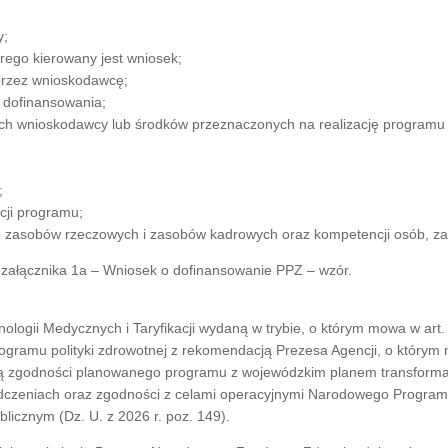
y;
rego kierowany jest wniosek;
przez wnioskodawcę;
 dofinansowania;
ch wnioskodawcy lub środków przeznaczonych na realizację programu
;
cji programu;
 zasobów rzeczowych i zasobów kadrowych oraz kompetencji osób, za
 załącznika 1a – Wniosek o dofinansowanie PPZ – wzór.
ologii Medycznych i Taryfikacji wydaną w trybie, o którym mowa w art.
ogramu polityki zdrowotnej z rekomendacją Prezesa Agencji, o którym 
ą zgodności planowanego programu z wojewódzkim planem transformac
adczeniach oraz zgodności z celami operacyjnymi Narodowego Programu
blicznym (Dz. U. z 2026 r. poz. 149).