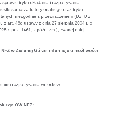
w sprawie trybu składania i rozpatrywania
ostki samorządu terytorialnego oraz trybu
stanych niezgodnie z przeznaczeniem (Dz. U z
 z art. 48d ustawy z dnia 27 sierpnia 2004 r. o
025 r. poz. 1461, z późn. zm.), zwanej dalej
NFZ w Zielonej Górze, informuje o możliwości
erminu rozpatrywania wniosków.
uskiego OW NFZ: