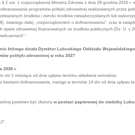
§ 2 ust. 1 rozporządzenia Ministra Zdrowia z dnia 28 grudnia 2016 r. 
ofinansowanie programów polityki zdrowotnej realizowanych przez jedn
przekazanych środków i zwrotu środków niewykorzystanych lub wykorzy
9), zwanego dalej ,,rozporządzeniem o dofinansowaniu", oraz w związku
h opieki zdrowotnej finansowanych ze środków publicznych
(
Dz. U. z 2
wiadczeniach":
iu którego działa Dyrektor Lubuskiego Oddziału Wojewódzkiego 
ów polityki zdrowotnej w roku 2027
 2026 r.
m niż 2 miesiące od dnia upływu terminu składania wniosków.
 kwotami dofinansowania, nastąpi w terminie 14 dni od dnia upływu t
wotnej powinien być złożony
w postaci papierowej do siedziby Lub
J".