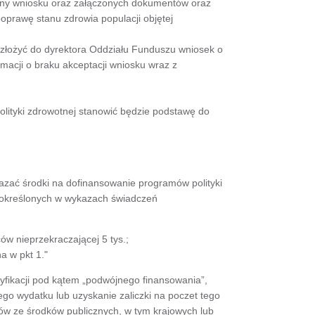
eny wniosku oraz załączonych dokumentów oraz
prawę stanu zdrowia populacji objętej
 złożyć do dyrektora Oddziału Funduszu wniosek o
macji o braku akceptacji wniosku wraz z
ityki zdrowotnej stanowić będzie podstawę do
azać środki na dofinansowanie programów polityki
h określonych w wykazach świadczeń
w nieprzekraczającej 5 tys.;
a w pkt 1."
yfikacji pod kątem „podwójnego finansowania”,
ego wydatku lub uzyskanie zaliczki na poczet tego
ów ze środków publicznych, w tym krajowych lub