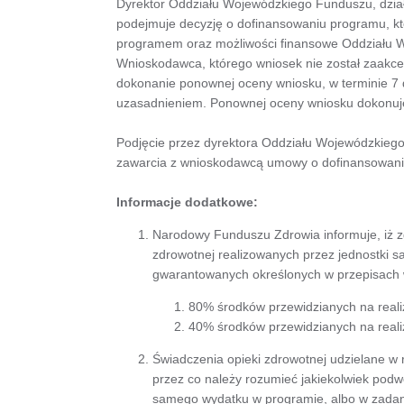
Dyrektor Oddziału Wojewódzkiego Funduszu, dzia
podejmuje decyzję o dofinansowaniu programu, kt
programem oraz możliwości finansowe Oddziału 
Wnioskodawca, którego wniosek nie został zaakce
dokonanie ponownej oceny wniosku, w terminie 7 d
uzasadnieniem. Ponownej oceny wniosku dokonuje 
Podjęcie przez dyrektora Oddziału Wojewódzkiego
zawarcia z wnioskodawcą umowy o dofinansowan
Informacje dodatkowe:
Narodowy Funduszu Zdrowia informuje, iż z
zdrowotnej realizowanych przez jednostki 
gwarantowanych określonych w przepisach w
80% środków przewidzianych na realiz
40% środków przewidzianych na realiz
Świadczenia opieki zdrowotnej udzielane w
przez co należy rozumieć jakiekolwiek podw
samego wydatku w programie, albo w zadani