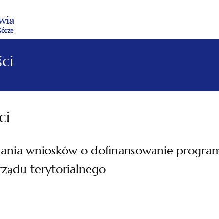
Menu
Menu
Treść
Szukaj
Stopka
główne
lewe
główna
w
serwisie
ci
ci
adania wniosków o dofinansowanie progra
ządu terytorialnego