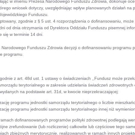
łając w imieniu Prezesa Narodowego Funduszu Zdrowia, dokonuje oc
órego wniosek dotyczy, uwzględniając wpływ planowanych działań na po
Wojewódzkiego Funduszu.
ptowany, zgodnie z § 5 ust. 4 rozporządzenia o dofinansowaniu, może
ni od dnia otrzymania od Dyrektora Oddziału Funduszu pisemnej infor
się w terminie 14 dni.
 Narodowego Funduszu Zdrowia decyzji o dofinansowaniu programu pol
ie programu.
godnie z art. 48d ust. 1 ustawy o świadczeniach ,,Fundusz może przek
samorządu terytorialnego w zakresie udzielania świadczeń zdrowotnyc
ydanych na podstawie art. 31d, w kwocie nieprzekraczającej:
ację programu jednostki samorządu terytorialnego o liczbie mieszkańcó
ację programu jednostki samorządu terytorialnego innej niż wymienion
 ramach dofinansowanych programów polityki zdrowotnej podlegają wer
ójne zrefundowanie (lub rozliczenie) całkowite lub częściowe tego sam
ach zbieżnych merytorycznie, realizowanych w ramach innych projekt