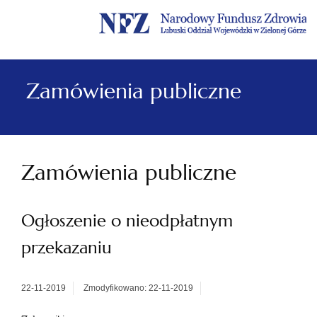
Menu
Menu
Treść
Szukaj
Stopka
główne
lewe
główna
w
serwisie
Zamówienia publiczne
Zamówienia publiczne
Ogłoszenie o nieodpłatnym
przekazaniu
22-11-2019
Zmodyfikowano: 22-11-2019