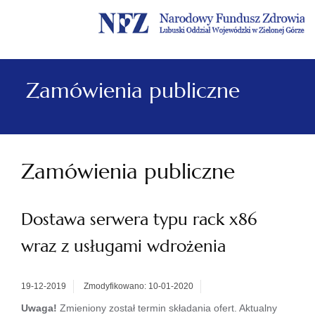
Menu
Menu
Treść
Szukaj
Stopka
główne
lewe
główna
w
serwisie
Zamówienia publiczne
Zamówienia publiczne
Dostawa serwera typu rack x86
wraz z usługami wdrożenia
19-12-2019
Zmodyfikowano: 10-01-2020
Uwaga!
Zmieniony został termin składania ofert. Aktualny