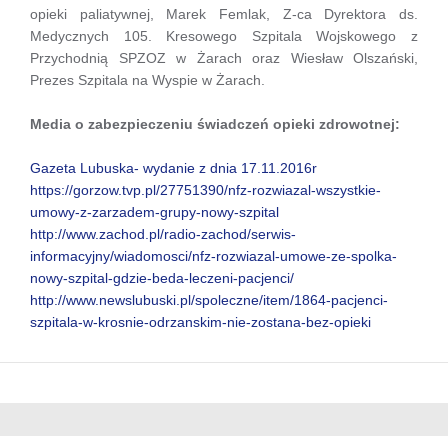
opieki paliatywnej, Marek Femlak, Z-ca Dyrektora ds.
Medycznych 105. Kresowego Szpitala Wojskowego z
Przychodnią SPZOZ w Żarach oraz Wiesław Olszański,
Prezes Szpitala na Wyspie w Żarach.
Media o zabezpieczeniu świadczeń opieki zdrowotnej:
Gazeta Lubuska- wydanie z dnia 17.11.2016r
https://gorzow.tvp.pl/27751390/nfz-rozwiazal-wszystkie-
umowy-z-zarzadem-grupy-nowy-szpital
http://www.zachod.pl/radio-zachod/serwis-
informacyjny/wiadomosci/nfz-rozwiazal-umowe-ze-spolka-
nowy-szpital-gdzie-beda-leczeni-pacjenci/
http://www.newslubuski.pl/spoleczne/item/1864-pacjenci-
szpitala-w-krosnie-odrzanskim-nie-zostana-bez-opieki