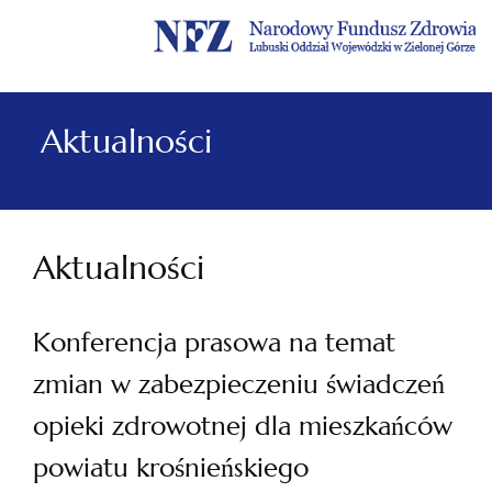
Menu
Menu
Treść
Szukaj
Stopka
główne
lewe
główna
w
serwisie
Aktualności
Aktualności
Konferencja prasowa na temat
zmian w zabezpieczeniu świadczeń
opieki zdrowotnej dla mieszkańców
powiatu krośnieńskiego