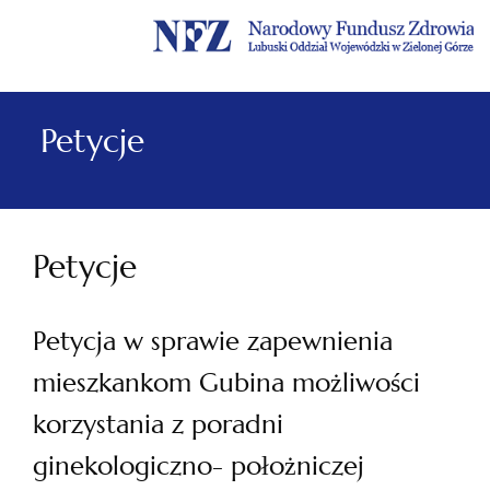
Menu
Menu
Treść
Szukaj
Stopka
główne
lewe
główna
w
serwisie
Petycje
Petycje
Petycja w sprawie zapewnienia
mieszkankom Gubina możliwości
korzystania z poradni
ginekologiczno- położniczej