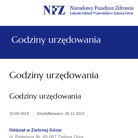
Menu
Menu
Treść
Szukaj
Stopka
główne
lewe
główna
w
serwisie
Godziny urzędowania
Godziny urzędowania
Godziny urzędowania
10-09-2019
Zmodyfikowano: 30-11-2023
Oddział w Zielonej Górze
ul. Podgórna 9b, 65-057 Zielona Góra