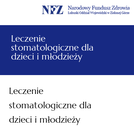
Menu
Menu
Treść
Szukaj
Stopka
główne
lewe
główna
w
serwisie
Leczenie
stomatologiczne dla
dzieci i młodzieży
Leczenie
stomatologiczne dla
dzieci i młodzieży