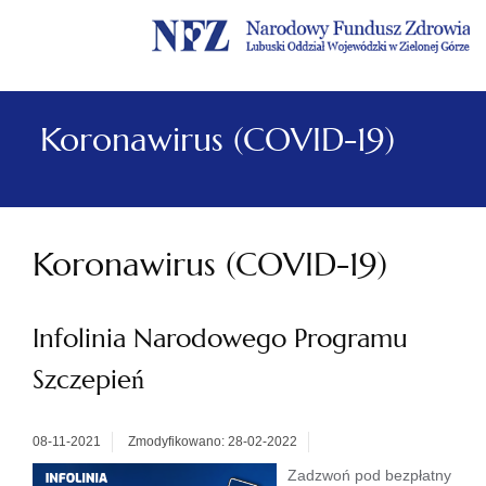
Menu
Menu
Treść
Szukaj
Stopka
główne
lewe
główna
w
serwisie
Koronawirus (COVID-19)
Koronawirus (COVID-19)
Infolinia Narodowego Programu
Szczepień
08-11-2021
Zmodyfikowano: 28-02-2022
Zadzwoń pod bezpłatny