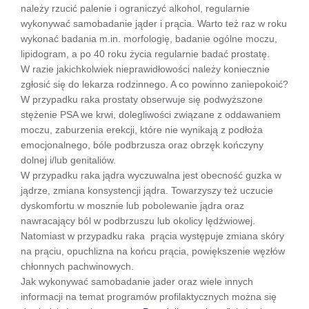
należy rzucić palenie i ograniczyć alkohol, regularnie
wykonywać samobadanie jąder i prącia. Warto też raz w roku
wykonać badania m.in. morfologię, badanie ogólne moczu,
lipidogram, a po 40 roku życia regularnie badać prostatę.
W razie jakichkolwiek nieprawidłowości należy koniecznie
zgłosić się do lekarza rodzinnego. A co powinno zaniepokoić?
W przypadku raka prostaty obserwuje się podwyższone
stężenie PSA we krwi, dolegliwości związane z oddawaniem
moczu, zaburzenia erekcji, które nie wynikają z podłoża
emocjonalnego, bóle podbrzusza oraz obrzęk kończyny
dolnej i/lub genitaliów.
W przypadku raka jądra wyczuwalna jest obecność guzka w
jądrze, zmiana konsystencji jądra. Towarzyszy też uczucie
dyskomfortu w mosznie lub pobolewanie jądra oraz
nawracający ból w podbrzuszu lub okolicy lędźwiowej.
Natomiast w przypadku raka prącia występuje zmiana skóry
na prąciu, opuchlizna na końcu prącia, powiększenie węzłów
chłonnych pachwinowych.
Jak wykonywać samobadanie jader oraz wiele innych
informacji na temat programów profilaktycznych można się