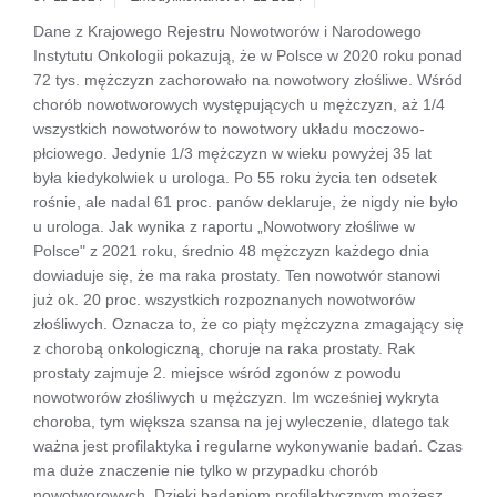
Dane z Krajowego Rejestru Nowotworów i Narodowego
Instytutu Onkologii pokazują, że w Polsce w 2020 roku ponad
72 tys. mężczyzn zachorowało na nowotwory złośliwe. Wśród
chorób nowotworowych występujących u mężczyzn, aż 1/4
wszystkich nowotworów to nowotwory układu moczowo-
płciowego. Jedynie 1/3 mężczyzn w wieku powyżej 35 lat
była kiedykolwiek u urologa. Po 55 roku życia ten odsetek
rośnie, ale nadal 61 proc. panów deklaruje, że nigdy nie było
u urologa. Jak wynika z raportu „Nowotwory złośliwe w
Polsce" z 2021 roku, średnio 48 mężczyzn każdego dnia
dowiaduje się, że ma raka prostaty. Ten nowotwór stanowi
już ok. 20 proc. wszystkich rozpoznanych nowotworów
złośliwych. Oznacza to, że co piąty mężczyzna zmagający się
z chorobą onkologiczną, choruje na raka prostaty. Rak
prostaty zajmuje 2. miejsce wśród zgonów z powodu
nowotworów złośliwych u mężczyzn. Im wcześniej wykryta
choroba, tym większa szansa na jej wyleczenie, dlatego tak
ważna jest profilaktyka i regularne wykonywanie badań. Czas
ma duże znaczenie nie tylko w przypadku chorób
nowotworowych. Dzięki badaniom profilaktycznym możesz