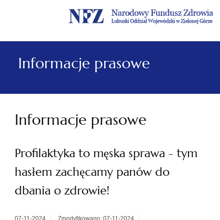
Menu
Menu
Treść
Szukaj
Stopka
główne
lewe
główna
w
serwisie
Informacje prasowe
Informacje prasowe
Profilaktyka to męska sprawa - tym
hasłem zachęcamy panów do
dbania o zdrowie!
07-11-2024
Zmodyfikowano: 07-11-2024