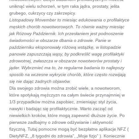
uniknąć wielu schorzeń, w tym raka jądra, prostaty, jelita
grubego, cukrzycy czy zakrzepicy.
Listopadowy Movember to miesiąc edukowania o profilaktyce
męskich chorób nowotworowych. To równie ważny miesiąc
jak Różowy Październik. Ich przesłaniem jest podnoszenie
świadomości w obszarze dbania o zdrowie. Panie w
październiku eksponowały różową wstążkę, w listopadzie
panowie zapuszczają wąsy, by podkreślić wagę profilaktyki
zdrowotnej, zwłaszcza w obszarze nowotworów prostaty i
jąder. Wybrzmieć ma to, że regularne badania to najlepszy
sposób na wczesne wykrycie chorób, które często rozwijają
się nie dając żadnych objawów.
Dla swojego zdrowia można zrobić wiele, a nowotworom,
które spotykają mężczyzn na całym świecie przynajmniej w
1/3 przypadków można zapobiec, zmieniając styl życia,
nawyki i badając się profilaktycznie. Warto zacząć od
niewielkich kroków, które mogą zapewnić dłuższe życie. Po
pierwsze zadbajmy o zdrowe odżywianie i aktywność
fizyczną. Tutaj pomocne mogą być bezpłatne aplikacje NFZ (
DietyNFZ, „8 tygodni do zdrowia”, „Moje fizjo” ). Koniecznie