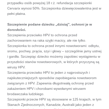
przypadku osób powyżej 18 r.ż. refundacja szczepionki
Cervarix wynosi 50%. Szczepionka dziewięciowalentna jest w
pełni płatna.
Szczepienie podane dziecku „dzisiaj”, ochroni je w
dorosłości.
Szczepienia przeciwko HPV to ochrona przed
zachorowaniem na raka szyjki macicy, ale nie tylko.
Szczepionka to ochrona przed innymi nowotworami: odbytu,
sromu, pochwy, prącia, szyi i głowy – szczególnie jamy ustnej
i gardła. Szczepiąc dziecko możemy zapobiec wystąpieniu w
przyszłości stanów nowotworowych, w których przyczyną są
wirusy HPV.
Szczepienia przeciwko HPV to jeden z najprostszych i
najskuteczniejszych sposobów zapobiegania nowotworom
związanym z HPV. Zapewnia długotrwałą ochronę przed
zakażeniem HPV i chorobami wywołanymi wirusem
brodawczaka ludzkiego.
Szczepionki przeciw HPV są stosowane w 125 krajach, w tym
Stanach Zjednoczonych, Kanadzie, Australii jako jeden z