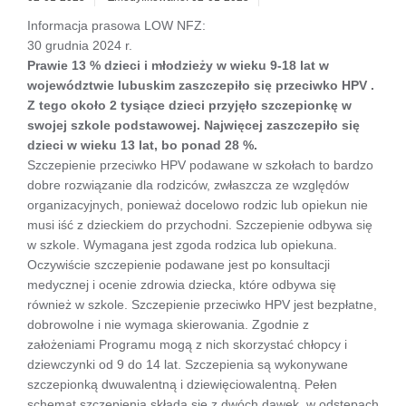
Informacja prasowa LOW NFZ:
30 grudnia 2024 r.
Prawie 13 % dzieci i młodzieży w wieku 9-18 lat w
województwie lubuskim zaszczepiło się przeciwko HPV .
Z tego około 2 tysiące dzieci przyjęło szczepionkę w
swojej szkole podstawowej. Najwięcej zaszczepiło się
dzieci w wieku 13 lat, bo ponad 28 %.
Szczepienie przeciwko HPV podawane w szkołach to bardzo
dobre rozwiązanie dla rodziców, zwłaszcza ze względów
organizacyjnych, ponieważ docelowo rodzic lub opiekun nie
musi iść z dzieckiem do przychodni. Szczepienie odbywa się
w szkole. Wymagana jest zgoda rodzica lub opiekuna.
Oczywiście szczepienie podawane jest po konsultacji
medycznej i ocenie zdrowia dziecka, które odbywa się
również w szkole. Szczepienie przeciwko HPV jest bezpłatne,
dobrowolne i nie wymaga skierowania. Zgodnie z
założeniami Programu mogą z nich skorzystać chłopcy i
dziewczynki od 9 do 14 lat. Szczepienia są wykonywane
szczepionką dwuwalentną i dziewięciowalentną. Pełen
schemat szczepienia składa się z dwóch dawek, w odstępach