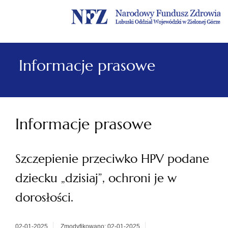
Menu
Menu
Treść
Szukaj
Stopka
główne
lewe
główna
w
serwisie
Informacje prasowe
Informacje prasowe
Szczepienie przeciwko HPV podane
dziecku „dzisiaj”, ochroni je w
dorosłości.
02-01-2025
Zmodyfikowano: 02-01-2025