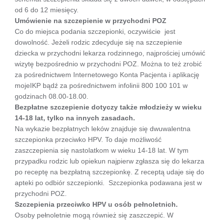
od 6 do 12 miesięcy.
Umówienie na szczepienie w przychodni POZ
Co do miejsca podania szczepionki, oczywiście jest
dowolność. Jeżeli rodzic zdecyduje się na szczepienie
dziecka w przychodni lekarza rodzinnego, najprościej umówić
wizytę bezpośrednio w przychodni POZ. Można to też zrobić
za pośrednictwem Internetowego Konta Pacjenta i aplikację
mojeIKP bądź za pośrednictwem infolinii 800 100 101 w
godzinach 08.00-18.00.
Bezpłatne szczepienie dotyczy także młodzieży w wieku
14-18 lat, tylko na innych zasadach.
Na wykazie bezpłatnych leków znajduje się dwuwalentna
szczepionka przeciwko HPV. To daje możliwość
zaszczepienia się nastolatkom w wieku 14-18 lat. W tym
przypadku rodzic lub opiekun najpierw zgłasza się do lekarza
po receptę na bezpłatną szczepionkę. Z receptą udaje się do
apteki po odbiór szczepionki. Szczepionka podawana jest w
przychodni POZ.
Szczepienia przeciwko HPV u osób pełnoletnich.
Osoby pełnoletnie mogą również się zaszczepić. W