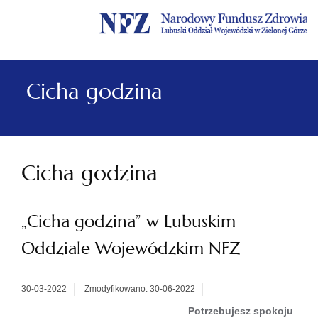
Menu
Menu
Treść
Szukaj
Stopka
główne
lewe
główna
w
serwisie
Cicha godzina
Cicha godzina
„Cicha godzina” w Lubuskim
Oddziale Wojewódzkim NFZ
30-03-2022
Zmodyfikowano: 30-06-2022
Potrzebujesz spokoju