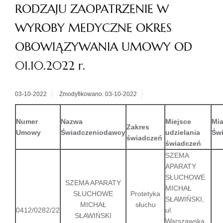
RODZAJU ZAOPATRZENIE W
WYROBY MEDYCZNE OKRES
OBOWIĄZYWANIA UMOWY OD
01.10.2022 r.
03-10-2022
Zmodyfikowano: 03-10-2022
Numer
Nazwa
Miejsce
Mia
Zakres
Umowy
Świadczeniodawcy
udzielania
Św
świadczeń
świadczeń
SZEMA
APARATY
SŁUCHOWE
SZEMA APARATY
MICHAŁ
SŁUCHOWE
Protetyka
SŁAWIŃSKI,
MICHAŁ
słuchu
0412/0282/22
ul.
SŁAWIŃSKI
Warszawska