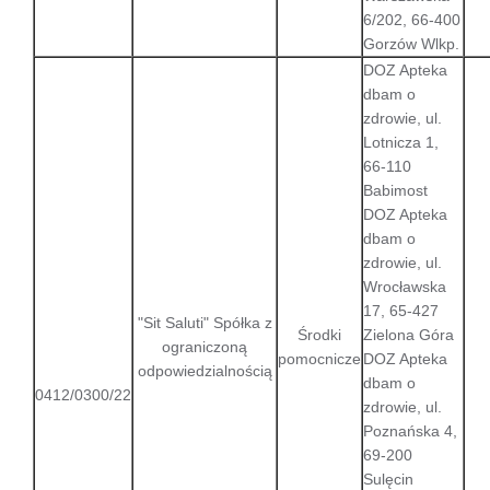
6/202, 66-400
Gorzów Wlkp.
DOZ Apteka
dbam o
zdrowie, ul.
Lotnicza 1,
66-110
Babimost
DOZ Apteka
dbam o
zdrowie, ul.
Wrocławska
17, 65-427
"Sit Saluti" Spółka z
Środki
Zielona Góra
ograniczoną
pomocnicze
DOZ Apteka
odpowiedzialnością
dbam o
0412/0300/22
zdrowie, ul.
Poznańska 4,
69-200
Sulęcin