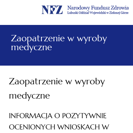
Menu
Menu
Treść
Szukaj
Stopka
główne
lewe
główna
w
serwisie
Zaopatrzenie w wyroby
medyczne
Zaopatrzenie w wyroby
medyczne
INFORMACJA O POZYTYWNIE
OCENIONYCH WNIOSKACH W