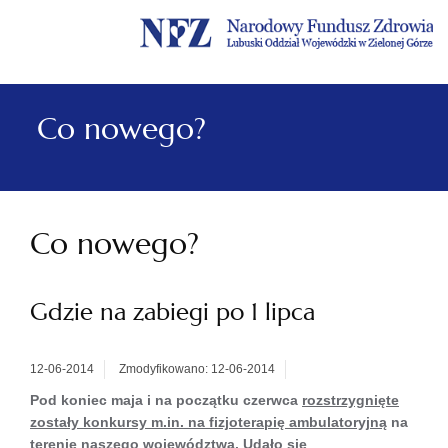
Menu
Menu
Treść
Szukaj
Stopka
główne
lewe
główna
w
serwisie
Co nowego?
Co nowego?
Gdzie na zabiegi po 1 lipca
12-06-2014
Zmodyfikowano: 12-06-2014
Pod koniec maja i na początku czerwca
rozstrzygnięte
zostały konkursy m.in. na fizjoterapię ambulatoryjną
na
terenie naszego województwa. Udało się